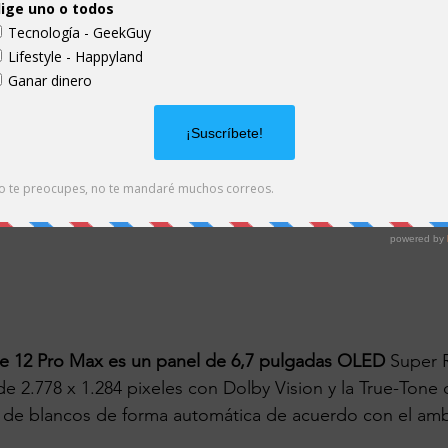
ne 12 Pro Max es un panel de 6,7 pulgadas OLED
 Super 
e 2.778 x 1.284 pixeles con Dolby Vision y la True-Tone
e de blancos de forma automática de acuerdo con el amb