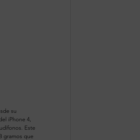
esde su 
del iPhone 4, 
udífonos. Este 
28 gramos que 