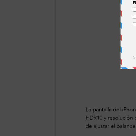
La 
pantalla del iPho
HDR10 y resolución d
de ajustar el balanc