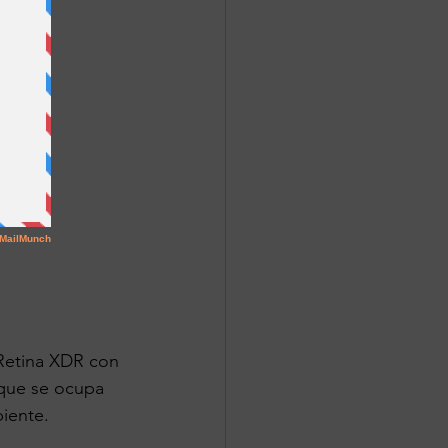
Retina XDR con 
 que se ocupa 
iente.