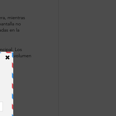
ra, mientras 
antalla no 
das en la 
ncipal. Los 
los de volumen 