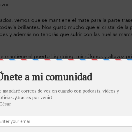
vor.
ados, vemos que se mantiene el mate para la parte trase
odavía brillantes. Nos gustó mucho que el cristal de la p
des y además no tendrás que sufrir con las huellas marca
se mantiene el puerto Lightning, micrófonos y altavoz pri
encendido y bloqueo en el borde derecho, mientras que 