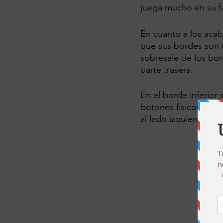
juega mucho en su fa
En cuanto a los acab
que sus bordes son t
sobresale de los bor
parte trasera.
En el borde inferior 
botones físicos de 
al lado izquierdo.