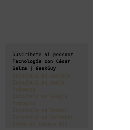
Suscríbete al podcast 
Tecnología con César 
Escúchalo en Spotify
Escúchalo en Apple 
Podcasts
Escúchalo en Google 
Podcasts
Escúchalo en Deezer
Escúchalo en Spreaker
Obtén el enlace RSS