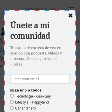
CÉSAR SALZA
César Salza
31 dic 2020
1 min de lectura
Sorteo: gana un celular Huawei
Mate 20 y un reloj Huawei
Watch GT
Actualizado:
29 ene 2021