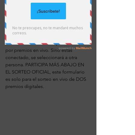
Ya que visitas mi página no te pierdas 
aquí mi 
podcast
 y aquí el 
mejor 
contenido de tecnología
. ¡Mucha 
suerte! 
Rellena este formulario para concursar 
por premios en vivo. Sino estás 
conectado, se seleccionará a otra 
persona. PARTICIPA MÁS ABAJO EN 
EL SORTEO OFICIAL, este formulario 
es solo para el sorteo en vivo de DOS 
premios digitales. 