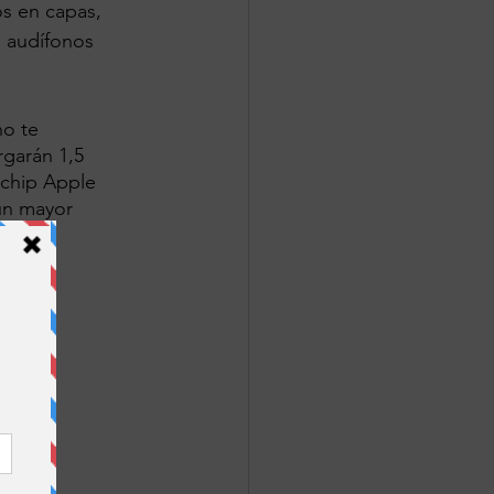
s en capas, 
 audífonos 
no te 
rgarán 1,5 
 chip Apple 
un mayor 