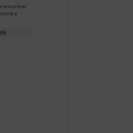
s encontrar 
nomía y 
ya