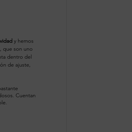
vidad 
y hemos 
, que son uno 
ta dentro del 
ón de ajuste, 
bastante 
idosos. Cuentan 
le.