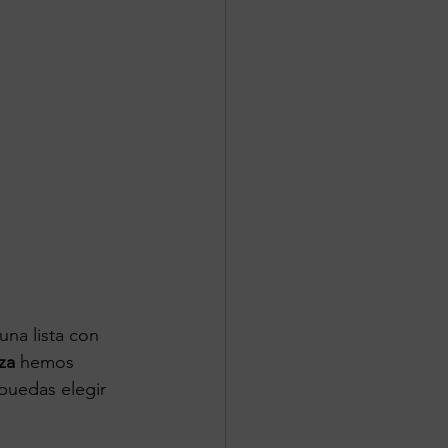
na lista con 
za 
hemos 
puedas elegir 