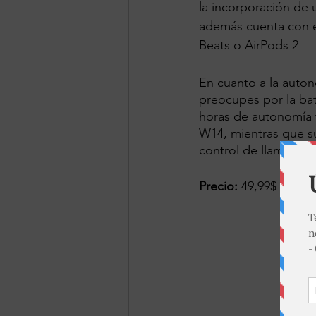
la incorporación de 
además cuenta con e
Beats o AirPods 2
En cuanto a la auton
preocupes por la bat
horas de autonomía t
W14, mientras que su
control de llamadas,
Precio: 
49,99$