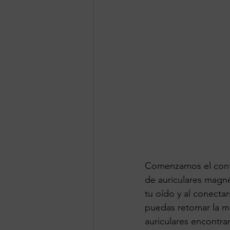
Comenzamos el cont
de auriculares magnét
tu oído y al conect
puedas retomar la mú
auriculares encontra