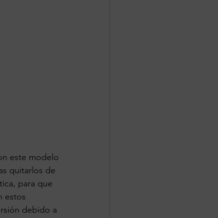
on este modelo 
as quitarlos de 
ica, para que 
n estos 
orsión debido a 