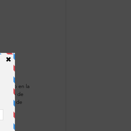
ajando en la 
viembre de 
aformas de 