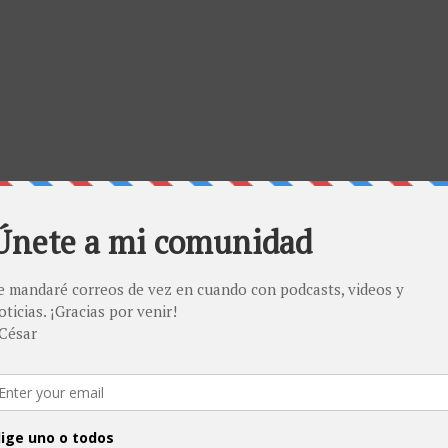
n que amo la tecnología. Es por eso que he estado trab
o podcast que espero les guste. Se va a estrenar en no
su apoyo para hacerlo llegar al top 10 de todas las plat