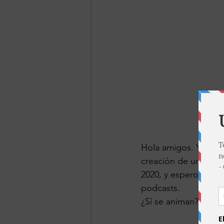
Hola amigos. Ya sabe
creación de un nuev
2020, y espero todo 
podcasts.
¿Sí se animan?