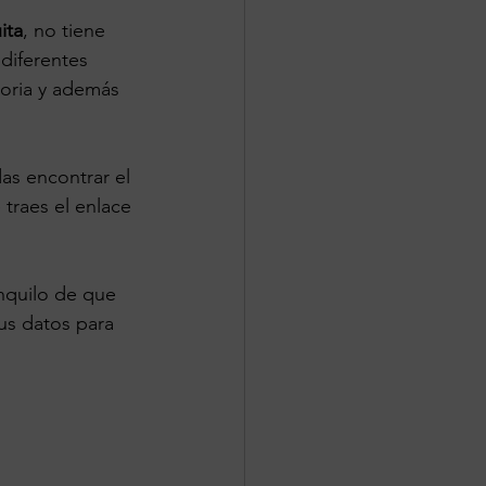
ita
, no tiene 
 diferentes 
oria y además 
as encontrar el 
traes el enlace 
nquilo de que 
us datos para 