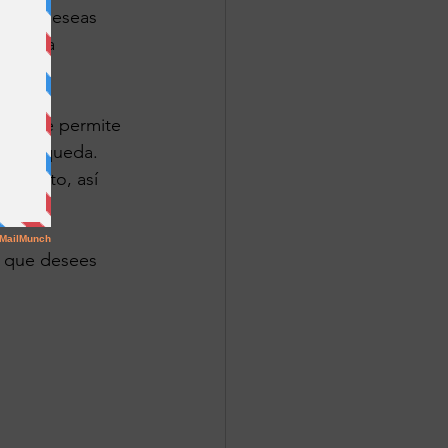
o que deseas 
be para 
a que te permite 
la búsqueda. 
momento, así 
o que desees 