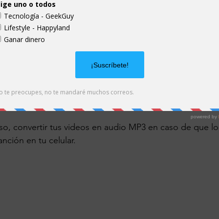
te sencilla. El primer lugar debes copiar la URL del vide
ello debes pegar la dirección en el buscador de Snaptu
zar la descarga.
car directamente desde el buscador de la aplicación
, y
de contenido a través de palabras claves que facilitarán 
 conocer el progreso concreto de tu descarga en todo 
 el que se haya completado.
uso, convertir tus videos en audio MP3 en caso de que l
nción en tu celular.