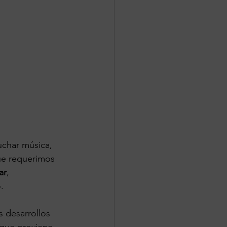
uchar música, 
ue requerimos 
ar
, 
.
s desarrollos 