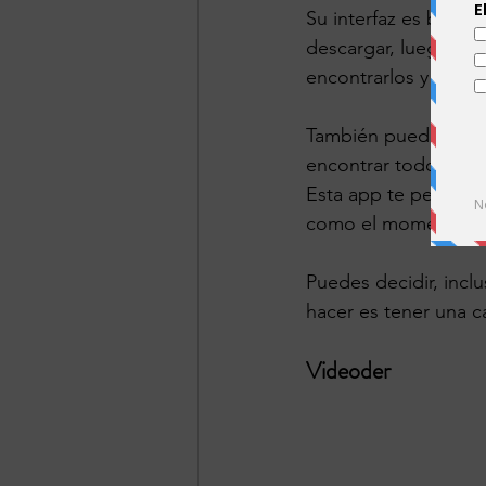
Su interfaz es bastan
descargar, luego de 
encontrarlos y comen
También puedes 
bus
encontrar todo tipo 
Esta app te permite
como el momento en
Puedes decidir, incl
hacer es tener una ca
Videoder