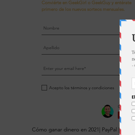
Conviérte en GeekGirl o GeekGuy y entérate
primero de los nuevos sorteos mensuales.
Acepto los términos y condiciones