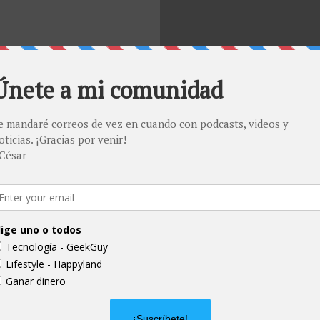
¿Qué información deseas recibir?
*
Solo ofertas
Solo Noticias y videos tech
Todo
Subscribe
Cómo ganar dinero en 2021| PayPal | Amazon Gift Cards | Tarjetas regalos