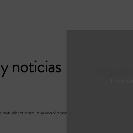
y noticias
Sígue
Y conoce
os con descuento, nuevos videos y