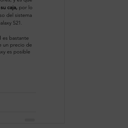
su caja,
 por lo 
o del sistema 
alaxy S21.
1
 es bastante 
e un precio de 
xy es posible 