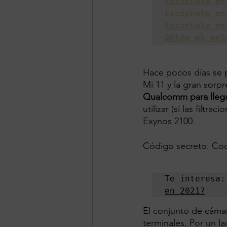
Escúchalo en
Escúchalo en
Escúchalo en
Obtén el enl
Hace pocos días se p
Mi 11 y la gran sorp
Qualcomm para llega
utilizar (si las filt
Exynos 2100.
Código secreto: Co
Te interesa:
en 2021?
El conjunto de cámar
terminales. Por un la