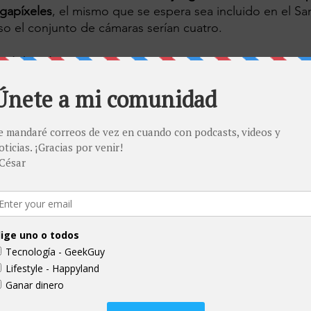
egapíxeles
, el mismo que se espera sea incluido en el S
so el conjunto de cámaras serían cuatro.
ual de robusto: Xiaomi Mi 11