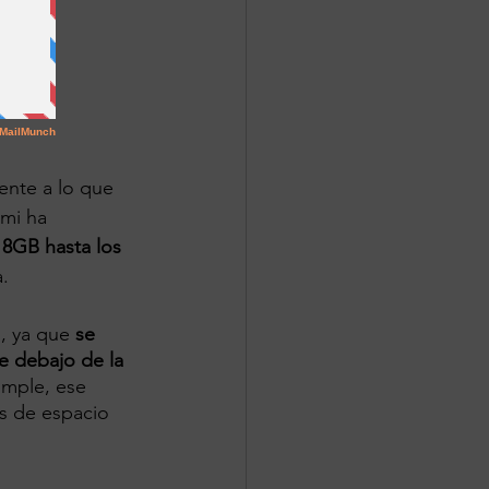
ente a lo que 
omi ha 
8GB hasta los 
.
, ya que 
se 
e debajo de la 
umple, ese 
s de espacio 