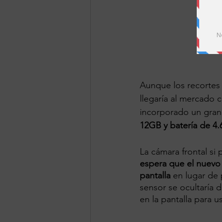
Aunque los recortes 
llegaría al mercado 
incorporado un gran 
12GB y batería de 4
La cámara frontal si
espera que el nuevo
pantalla 
en lugar de 
sensor se ocultaría 
en la pantalla para us