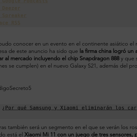
 Google Podcasts
 Deezer
 Spreaker
ace RSS
udo conocer en un evento en el continente asiático el
resa de este anuncio ha sido que 
la firma china logró un
r al mercado incluyendo el chip Snapdragon 888
 y que 
raciones se cumplen) en el nuevo Galaxy S21, además del p
digoSecreto5
 
¿Por qué Samsung y Xiaomi eliminarán los car
as también será un segmento en el que se verán los ros
do está el 
Xiaomi Mi 11 con un juego de tres sensores, p