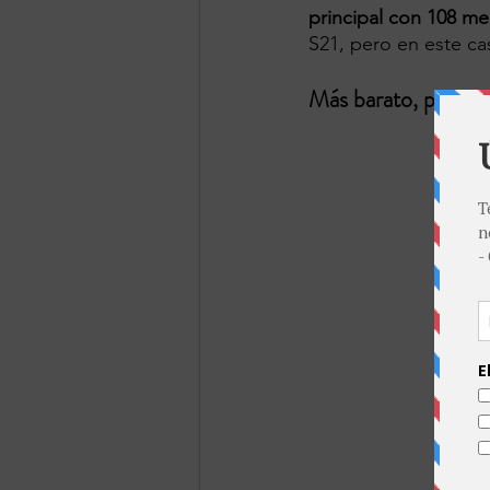
principal con 108 m
S21, pero en este ca
Más barato, pero ig