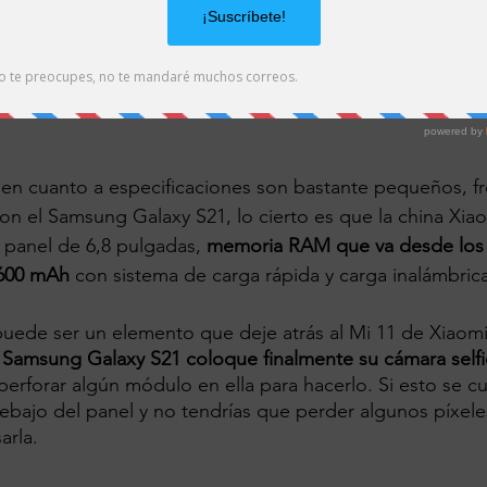
en cuanto a especificaciones son bastante pequeños, fr
con el Samsung Galaxy S21, lo cierto es que la china Xia
panel de 6,8 pulgadas, 
memoria RAM que va desde los 
.600 mAh 
con sistema de carga rápida y carga inalámbrica
 puede ser un elemento que deje atrás al Mi 11 de Xiaomi
 Samsung Galaxy S21 coloque finalmente su cámara selfi
perforar algún módulo en ella para hacerlo. Si esto se c
debajo del panel y no tendrías que perder algunos píxele
arla.