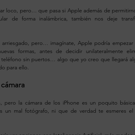
mar loco, pero… que pasa si Apple además de permitirn
ular de forma inalámbrica, también nos deje transf
o arriesgado, pero… imagínate, Apple podría empezar 
evas formas, antes de decidir unilateralmente elim
 teléfono sin puertos… algo que yo creo que llegará al
o para ello.
a cámara
 pero la cámara de los iPhone es un poquito básica.
es un mal fotógrafo, ni que de verdad te esmeres el 