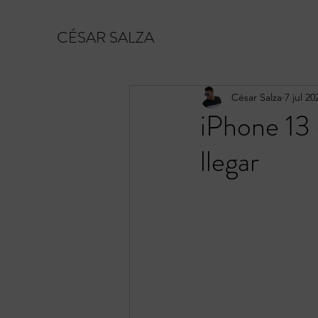
CÉSAR SALZA
César Salza
7 jul 20
iPhone 13 
llegar