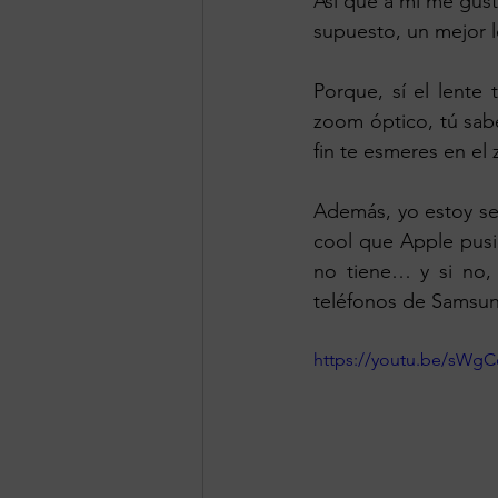
Así que a mi me gusta
supuesto, un mejor l
Porque, sí el lente 
zoom óptico, tú sabe
fin te esmeres en el
Además, yo estoy se
cool que Apple pusie
no tiene… y si no,
teléfonos de Samsu
https://youtu.be/sWg