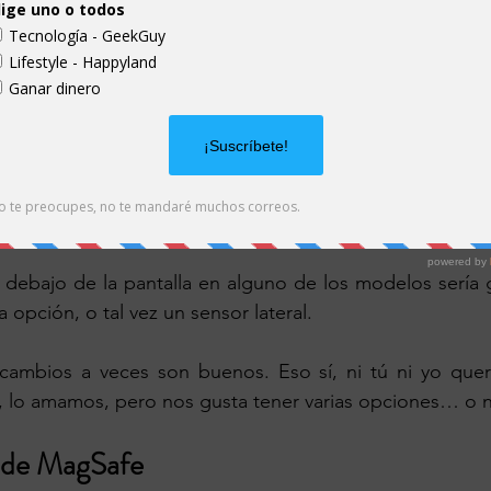
avor…. y si quitas la ceja, y nos das algo moderno mu
gunos conceptos han mostrado.
as
andemia, tal vez nadie le habría pedido a Apple un sen
a, las cosas cambian y no todo el mundo tiene un Ap
ono de forma sencilla.
 debajo de la pantalla en alguno de los modelos sería g
a opción, o tal vez un sensor lateral.
cambios a veces son buenos. Eso sí, ni tú ni yo que
 lo amamos, pero nos gusta tener varias opciones… o no?  
s de MagSafe