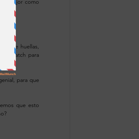
cho mejor como 
sor de huellas, 
ple Watch para 
enial, para que 
remos que esto 
           