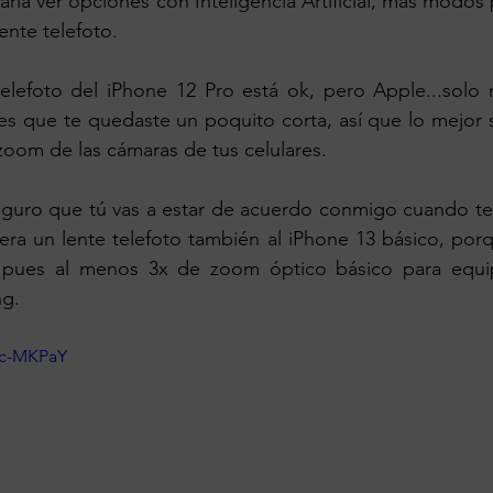
ría ver opciones con Inteligencia Artificial, más modos p
ente telefoto.
telefoto del iPhone 12 Pro está ok, pero Apple...solo 
s que te quedaste un poquito corta, así que lo mejor s
 zoom de las cámaras de tus celulares.
guro que tú vas a estar de acuerdo conmigo cuando te d
ra un lente telefoto también al iPhone 13 básico, porq
 pues al menos 3x de zoom óptico básico para equip
ng.
Cc-MKPaY