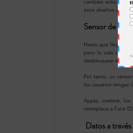
cambies esto, por f
esos diseños que al
Sensor de huell
Hasta que llegó la p
pero la vida cambi
desbloquear el teléf
Por tanto, un sensor
los usuarios tengan l
Apple, creéme, los 
reemplace a Face ID,
 Datos a travé