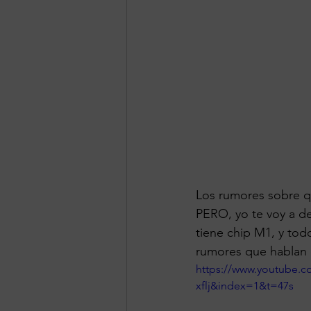
Los rumores sobre qu
PERO, yo te voy a de
tiene chip M1, y tod
rumores que hablan d
https://www.youtube
xflj&index=1&t=47s