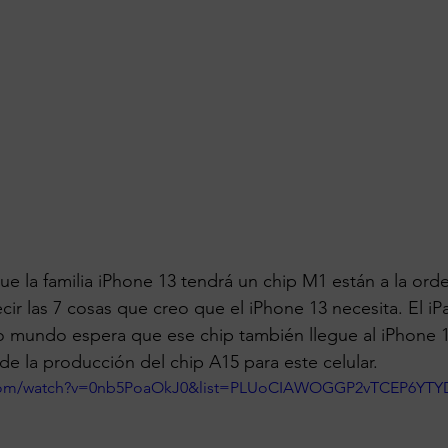
e la familia iPhone 13 tendrá un chip M1 están a la orde
cir las 7 cosas que creo que el iPhone 13 necesita. El iP
o mundo espera que ese chip también llegue al iPhone 1
e la producción del chip A15 para este celular.
.com/watch?v=0nb5PoaOkJ0&list=PLUoCIAWOGGP2vTCEP6YTY