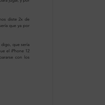
ara jugar, y por 
nos diste 2x de 
ería que ya por 
igo, que sería 
ue el iPhone 12 
ararse con los 