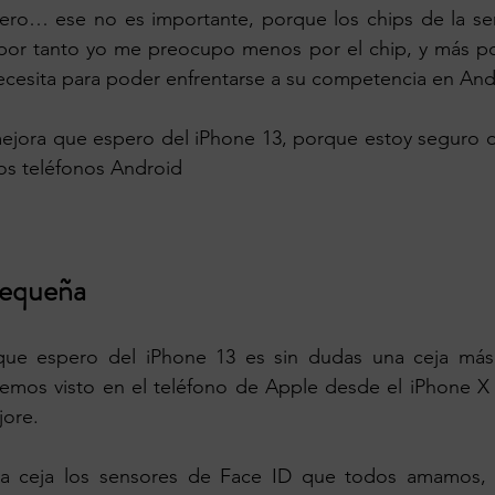
pero… ese no es importante, porque los chips de la ser
or tanto yo me preocupo menos por el chip, y más por
ecesita para poder enfrentarse a su competencia en And
mejora que espero del iPhone 13, porque estoy seguro d
os teléfonos Android
pequeña
que espero del iPhone 13 es sin dudas una ceja más
hemos visto en el teléfono de Apple desde el iPhone X 
jore.
 la ceja los sensores de Face ID que todos amamos,