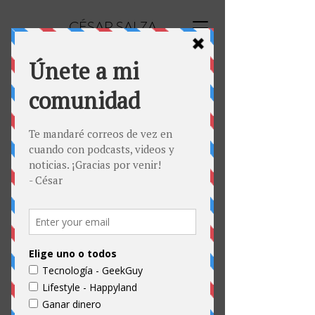
CÉSAR SALZA
Sorteo Internacional de
BlackFriday
Participa en este sorteo hasta el 25 de
noviembre para ser el ganador de uno de
los dos premios de 100 dólares en tarjetas
digitales para hacer compras en BlackFriday
o cuando quieras. Ejecuta todas las acciones
para tener más cupones para ganar de
forma aleatoria, y comenta en todos los
videos participantes del canal con el
hashtag #MeGustaEsteCanalPorque para
convertirte en el segundo ganador
aleatorio. Puedes hacer todos los