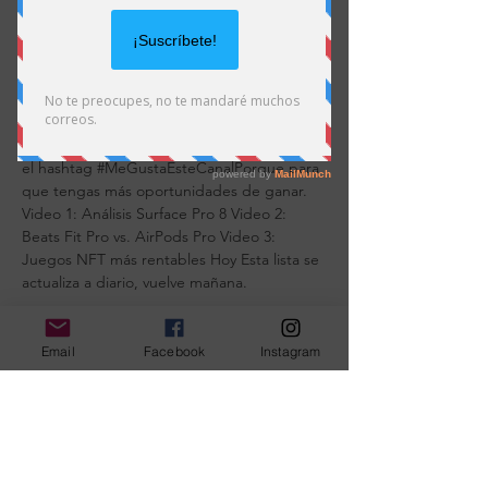
comentarios que quieras. Recuerda que
cada video participante tendrá oculto un
hashtag que deberás copiar y colocar en el
formulario de abajo. AQUÍ ABAJO TE
COLOCARÉ CADA DÍA NUEVOS VIDEOS
PARTICIPANTES. Videos participantes en el
sorteo. Deja tantos comentarios quieras con
el hashtag #MeGustaEsteCanalPorque para
que tengas más oportunidades de ganar.
Video 1: Análisis Surface Pro 8 Video 2:
Beats Fit Pro vs. AirPods Pro Video 3:
Juegos NFT más rentables Hoy Esta lista se
actualiza a diario, vuelve mañana.
Email
Facebook
Instagram