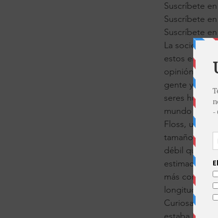
Suscríbete en
Suscríbete e
Suscríbete en
La sociedad g
estos eran al
opinión errón
gente y este
seres humano
mundo es que
Floss, un est
tamaño del pen
débil que los 
estimadores p
más concluyen
longitud del 
Curiosamente,
estaba ligera