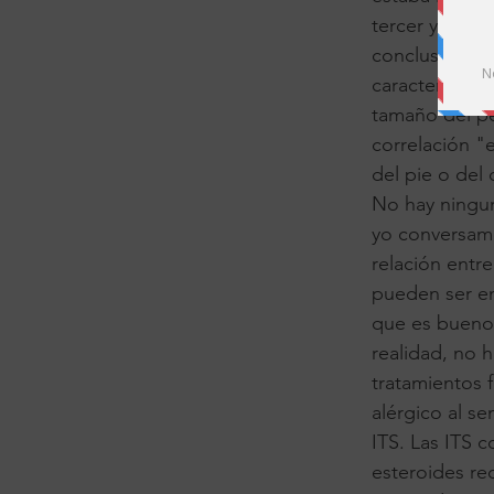
tercer y prime
conclusión se
característica
tamaño del p
correlación "e
del pie o del
No hay ningun
yo conversamo
relación entre
pueden ser en
que es bueno 
realidad, no 
tratamientos 
alérgico al s
ITS. Las ITS 
esteroides re