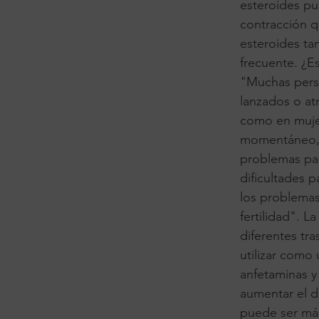
esteroides pu
contracción 
esteroides t
frecuente. ¿E
"Muchas perso
lanzados o at
como en mujer
momentáneo, e
problemas par
dificultades 
los problema
fertilidad". L
diferentes tr
utilizar como 
anfetaminas y
aumentar el d
puede ser más 