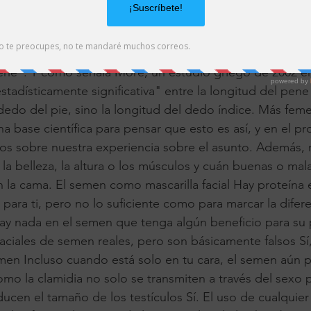
r dedo del pie. Pero nuevamente, esta correlación fue le
ñala: "El índice del cuerpo humano, incluido el tamaño o
s de las extremidades del cuerpo, no es suficiente para p
ene". Y como señala More, un estudio griego de 2002 e
stadísticamente significativa" entre la longitud del pen
 dedo del pie, sino la longitud del dedo índice. Más fem
a base científica para pensar que esto es así, y en el p
s sobre nuestra experiencia sobre el asunto. Además, 
 la belleza, la altura o los músculos y cuán buenas o mal
 la cama. El semen como mascarilla facial Hay proteína 
para ti, pero no lo suficiente como para marcar la difer
hay nada en el semen que tenga algún beneficio para su p
faciales de semen reales, pero son básicamente falsos Sí
emen Incluso cuando está solo en tu cara, el semen aún p
como la clamidia no solo se transmiten a través del sexo
ducen el tamaño de los testículos Sí. El uso de cualquier