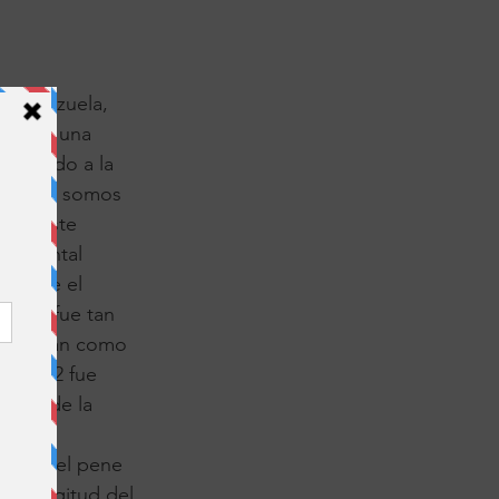
n Venezuela,
ormarme una
alogando a la
e todos somos
o de este
la Mental
a entre el
lación fue tan
 servirían como
de 2002 fue
ación de la
.
encia del pene
la longitud del