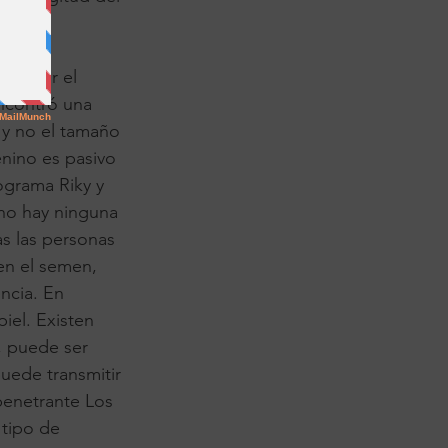
ve y la
 las
redecir el
ncontró una
e y no el tamaño
enino es pasivo
rograma Riky y
no hay ninguna
as las personas
en el semen,
encia. En
iel. Existen
, puede ser
uede transmitir
 penetrante Los
 tipo de