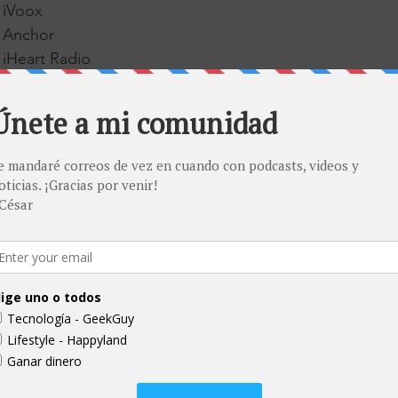
 iVoox
n Anchor
 iHeart Radio
ay actual está llena de muchos mitos. Cuando yo vivía e
gunos de ellos, y otros con los que crecí me hicieron f
ea de las personas gays en general, porque terminé cat
reotipándola, cuando lo más importante es entender qu
s y que no seguimos una regla común, porque lo bonit
 todos somos muy diferentes. Pie grande... Como detal
udio canadiense de 1993 encontró una relación estadístic
e y la altura y el tamaño del pie. Sin embargo, la corre
científicos notaron que "la altura y el tamaño del pie no
rácticos de la longitud del pene". Un estudio británico 
te, y los investigadores escribieron: "La supuesta asoci
pene y el tamaño del zapato no tiene una base científica"
 un estudio coreano de 1999 encontró que la circunfer
mente correlacionada no con el tamaño del pie, sino con 