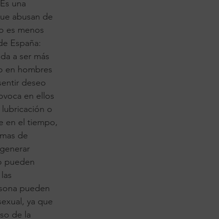
 Es una
que abusan de
to es menos
 de España:
uda a ser más
nto en hombres
sentir deseo
ovoca en ellos
 lubricación o
e en el tiempo,
emas de
 generar
lo pueden
 las
ersona pueden
sexual, ya que
aso de la