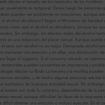
ede afectar el tamaño de los testículos de los hombres.
que usualmente es temporal. Desee luego las personas 
ambién pueden ver problemas en erecciones, aunque es
s el alcohol afrodisiaco? Según el Ministerio de Sanidad
nas creen que el alcohol es afrodisíaco, porque les ay
revidos. Sin embargo, los efectos reales del alcohol ta
es es una reducción del placer sexual. Aunque pueda 
l sexo con alcohol no es mejor. Demasiado alcohol pr
a mantener una erección y en ellas, una disminución de
para llegar al orgasmo. Si el consumo elevado se mantien
s temporales pueden convertirse en impotencia y probl
a drogas afectan tu líbido La heroína y la morfina pueden
astornos sexuales, y de hecho algunas personas adictas 
un sustitutivo de la propia actividad sexual. Sin embargo
 el éxtasis son todo lo contrario, dependiendo de la p
eseo sexual, aunque dificultan las fases de la respuesta 
difícil obtener una erección o incluso eyacular. En el c