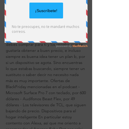
Escúchalo en Apple Podcasts
Escúchalo en Google Podcasts
Escúchalo en Deezer
Escúchalo en Spreaker
Obtén el enlace RSS
Lo primero es que hagas una lista de lo que
de verdad necesitas. Apunta las cosas que
debes comprar para ti y los regalos que te
gustaría obtener a buen precio, e incluso
siempre es buena idea tener un plan b, por
si un dispositivo se agota. Sino encuentras
lo que estabas buscando, siempre tener un
sustituto o saber decir no necesito nada
más es muy importante. Ofertas de
BlackFriday mencionadas en el podcast -
Microsoft Surface Pro 7 con teclado, por 600
dólares - Audífonos Beast Flex, por 49
dólares - Los televisores de TCL, que siguen
bajando de precio. Dispositivos para el
hogar inteligente En particular estoy
contento con Alexa, así que me oriento a