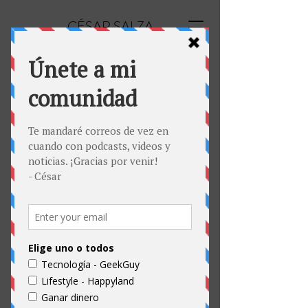
CÉSAR SALZA
BlackFriday 2020: qué
dispositivos bajan de precio
Hoy quiero hacer un podcast especial
porque todos los años me hacen la misma
pregunta, qué dispositivos vale la pena
comprar durante BlackFriday. Y este 2020 es
un poco diferente debido a la pandemia, así
que voy a hablarles sobre esto, y también
sobre algunas recomendaciones que a mi
particularmente me gustan.
Suscríbete al podcast Tecnología con César
Salza | GeekGuy
Escúchalo en Spotify