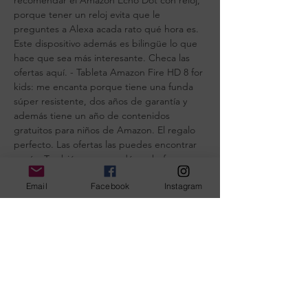
recomendar el Amazon Echo Dot con reloj,
porque tener un reloj evita que le
preguntes a Alexa acada rato qué hora es.
Este dispositivo además es bilingüe lo que
hace que sea más interesante. Checa las
ofertas aquí. - Tableta Amazon Fire HD 8 for
kids: me encanta porque tiene una funda
súper resistente, dos años de garantía y
además tiene un año de contenidos
gratuitos para niños de Amazon. El regalo
perfecto. Las ofertas las puedes encontrar
aquí. - También recomendé enchufes
inteligentes, para hacer tu casa más lista. La
Email
Facebook
Instagram
verdad hay muchas marcas, mientras sean
compatibles con tu asistente virtual, no
tienes por qué comprar el más caro. Checa
aquí algunas marcas de enchufes en ofertas.
Seguiré agregando productos que me
parezcan interesantes y a buen precio.