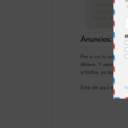
Escúchalo en
Escúchalo en
Obtén el enl
Suscríbete a
Anuncios: cada 
Por si no lo sabías,
dinero. Y vamos a t
a todos, ya que so
Este de aquí es el úl