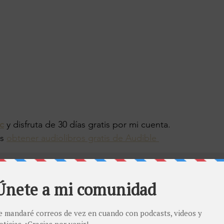
c
y disfruta de 30 días gratis por mi cuenta.
s 
obtener audiolibros gratis de Audible 
l podcast 
Tecnología con César Salza | GeekGu
 Amazon Music
 Spotify
 Apple Podcasts
 Google Podcasts