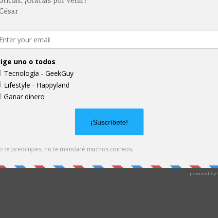
 Deezer
 Spreaker
ace RSS
 mi canal de YouTube
lunes, dinero para los fans
 en la serie de YouTube "Ganar dinero", estoy regalando 
ener cada semana nuevas dinámicas para poder ayudarlo
mos una comunidad muy bonita y estamos creciendo muc
timo video con instrucciones para participar.