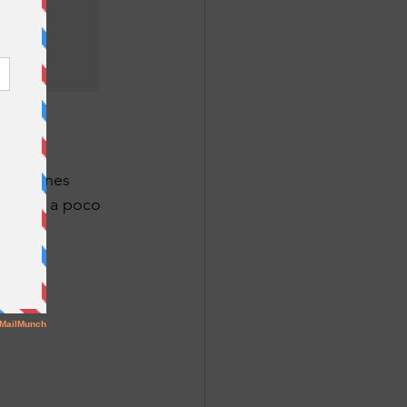
cada lunes 
s poco a poco 
ho.