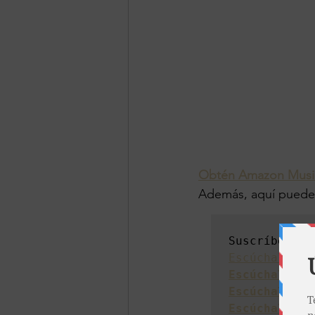
Obtén Amazon Musi
Además, aquí puede
Suscríbete a
Escúchalo en
Escúchalo en
Escúchalo en
Escúchalo en