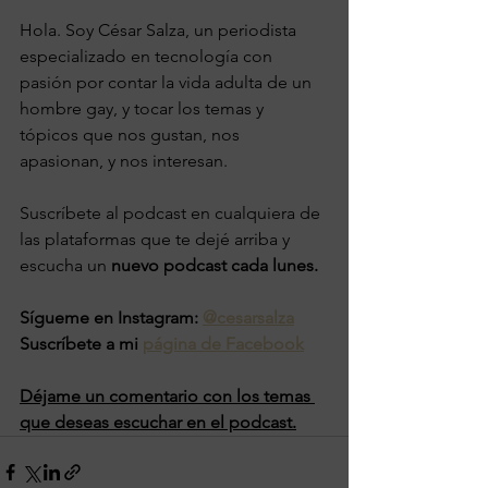
Hola. Soy César Salza, un periodista 
especializado en tecnología con 
pasión por contar la vida adulta de un 
hombre gay, y tocar los temas y 
tópicos que nos gustan, nos 
apasionan, y nos interesan. 
Suscríbete al podcast en cualquiera de 
las plataformas que te dejé arriba y 
escucha un 
nuevo podcast cada lunes. 
Sígueme en Instagram: 
@cesarsalza
Suscríbete a mi 
página de Facebook
Déjame un comentario con los temas 
que deseas escuchar en el podcast.