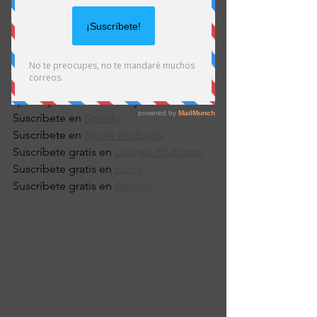
Escucha mi podcast Happyland con 
César Salza cada lunes en tu 
plataforma favorita. 
A continuación las plataformas en las 
que te puedes suscribir ya mismo.
Suscríbete en 
Spotify
Suscríbete en 
Apple Podcasts
Suscríbete gratis en 
Google Podcasts
Suscríbete gratis en 
iVoox
Suscríbete gratis en 
Anchor