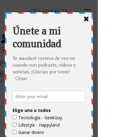
CÉSAR SALZA
César Salza
22 may 2020
1 min de lectura
Suscríbete a Happyland, el
podcast de coaching LGBT-
gay en español
Actualizado:
2 jun 2020