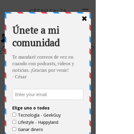
CÉSAR SALZA
César Salza
23 dic 2020
1 min de lectura
¿Cómo ganar dinero en TikTok?
TikTok se ha vuelto una red social muy 
popular. Nadie puede descubrir su 
algoritmo y los pleitos con el gobierno 
de Donald Trump solo la han hecho 