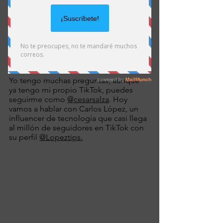
más viral.
Pero… ¿cómo se siente triunfar en 
TikTok? ¿Cuánto puedes ganar cómo 
influencer? ¿Cómo funciona el fondo 
para TikTokers?
Yo tengo muchas preguntas, aunque 
ya tengo mi propio TikTok, puedes 
seguirme como 
@cesarsalza
. Hoy 
vamos a hablar con Carlos López, un 
influencer de tecnología que casi llega 
al millón de seguidores en TikTok con 
su perfil 
@Lopeztips.