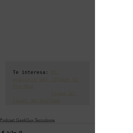
Te interesa: 
Mi 
análisis del iPhone 12 
Pro Max
Sigue mi 
canal de YouTube
Podcast GeekGuy Tecnologia