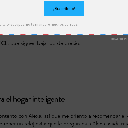
 TCL, que siguen bajando de precio.
a el hogar inteligente
 contento con Alexa, así que me oriento a recomendar e
e tener un reloj evita que le preguntes a Alexa acada rat