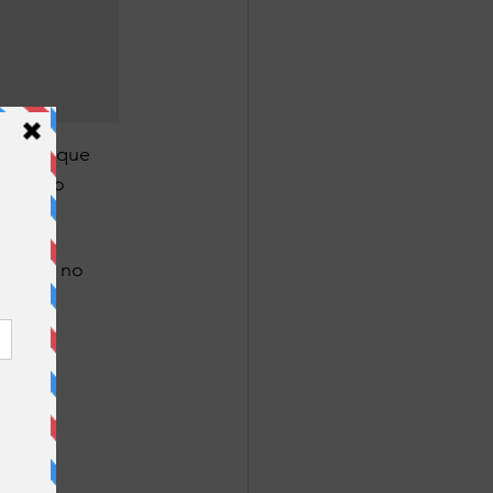
 cosas que 
 incluso 
 decir no 