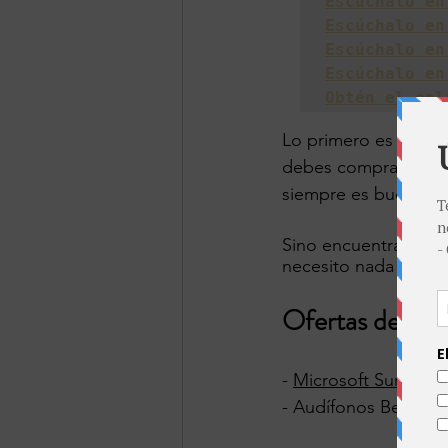
Escúchalo en
Escúchalo en
Escúchalo en
Escúchalo en
Obtén el enl
Lo primero es que ha
debes comprar para t
siempre es buena ide
Sino encuentras lo q
necesito nada más e
Ofertas de Bla
- 
Microsoft Surface 
- Audífonos Beast Fl