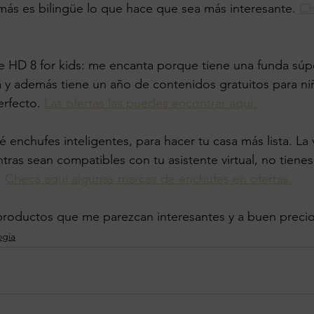
más es bilingüe lo que hace que sea más interesante. 
Ch
e HD 8 for kids: me encanta porque tiene una funda súpe
 y además tiene un año de contenidos gratuitos para ni
rfecto. 
Las ofertas las puedes encontrar aquí.
enchufes inteligentes, para hacer tu casa más lista. La
ras sean compatibles con tu asistente virtual, no tiene
 
Checa aquí algunas marcas de enchufes en ofertas.
roductos que me parezcan interesantes y a buen precio
ogia