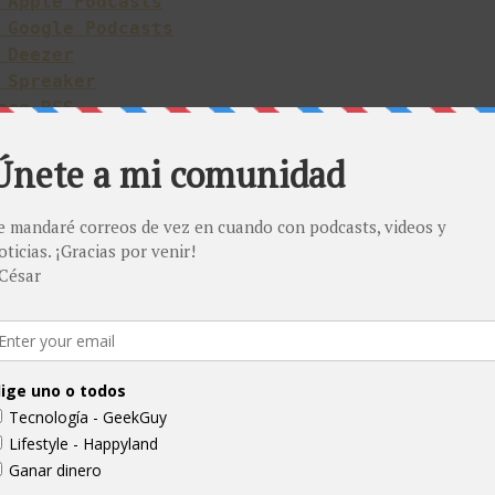
 Apple Podcasts
 Google Podcasts
 Deezer
 Spreaker
ace RSS
gas una lista de lo que de verdad necesitas. Apunta las
i y los regalos que te gustaría obtener a buen precio, e
a tener un plan b, por si un dispositivo se agota.
ue estabas buscando, siempre tener un sustituto o saber
s muy importante.
ckFriday mencionadas en el podcast
Pro 7 con teclado
, por 600 dólares
ex, por 49 dólares