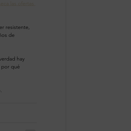
eca las ofertas 
r resistente, 
ños de 
 verdad hay 
s por qué 
. 