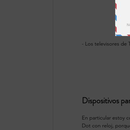
- Los televisores de
Dispositivos par
En particular estoy
Dot con reloj, porqu