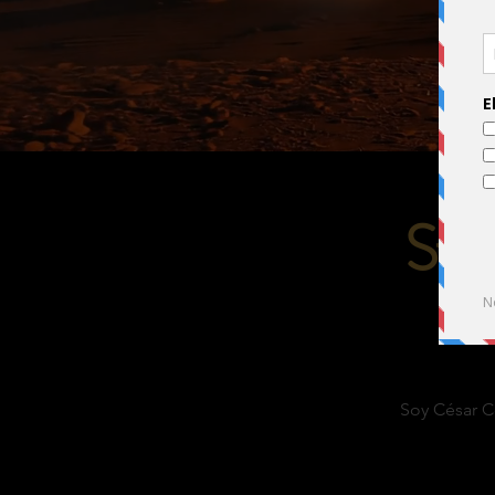
Stor
Soy César C