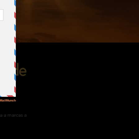
ón de
a a marcas a